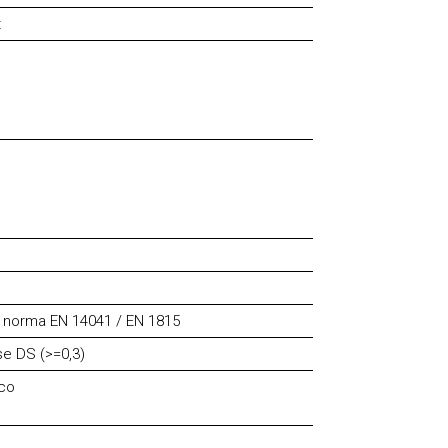
t
n norma EN 14041 / EN 1815
se DS (>=0,3)
ico