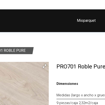
Mioparquet
01 ROBLE PURE
PRO701 Roble Pur
Dimensiones
Medidas (largo x ancho x gru
9 piezas/caja 2,32m2/caja