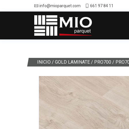
info@mioparquet.com
661 97 84 11
INICIO
/
GOLD LAMINATE
/
PRO700
/ PRO7