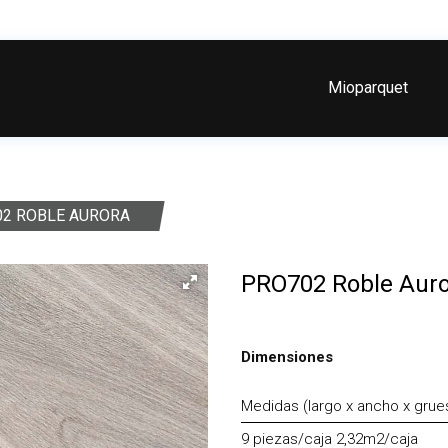
Mioparquet
02 ROBLE AURORA
PRO702 Roble Aur
Dimensiones
Medidas (largo x ancho x gru
9 piezas/caja 2,32m2/caja