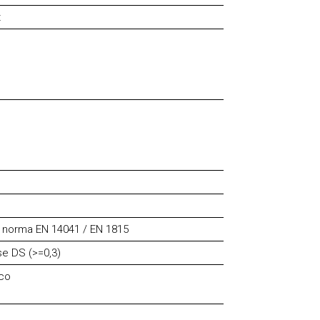
t
n norma EN 14041 / EN 1815
se DS (>=0,3)
ico