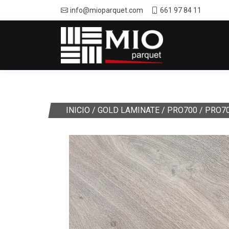
info@mioparquet.com
661 97 84 11
INICIO
/
GOLD LAMINATE
/
PRO700
/ PRO7