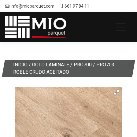
info@mioparquet.com
661 97 84 11
INICIO
/
GOLD LAMINATE
/
PRO700
/ PRO703
ROBLE CRUDO ACEITADO