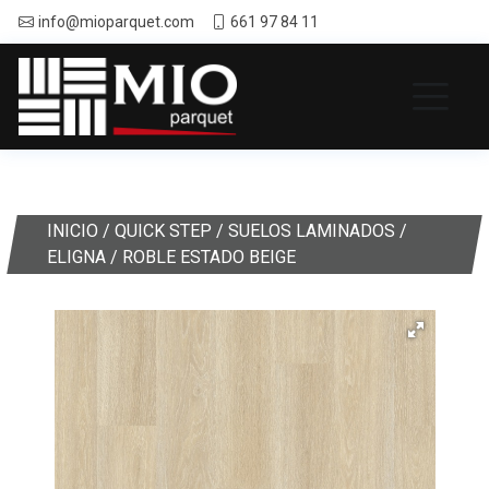
info@mioparquet.com
661 97 84 11
INICIO
/
QUICK STEP
/
SUELOS LAMINADOS
/
ELIGNA
/ ROBLE ESTADO BEIGE