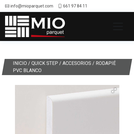
info@mioparquet.com
661 97 84 11
INICIO
/
QUICK STEP
/
ACCESORIOS
/ RODAPIÉ
PVC BLANCO