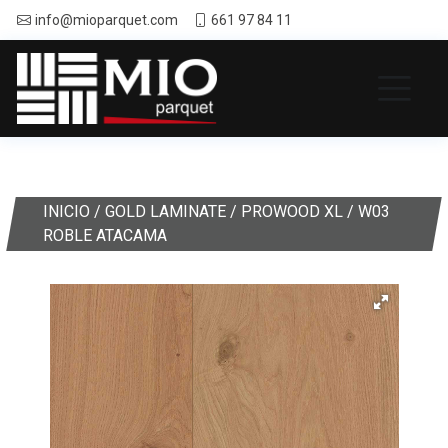
info@mioparquet.com
661 97 84 11
INICIO
/
GOLD LAMINATE
/
PROWOOD XL
/ W03
ROBLE ATACAMA