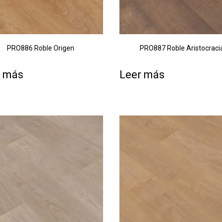
PRO886 Roble Origen
PRO887 Roble Aristocraci
r más
Leer más