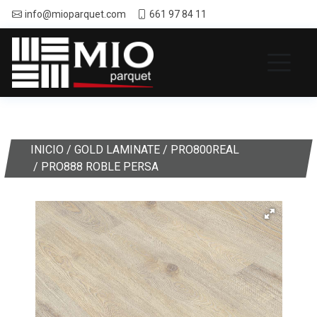
info@mioparquet.com
661 97 84 11
INICIO
/
GOLD LAMINATE
/
PRO800REAL
/ PRO888 ROBLE PERSA